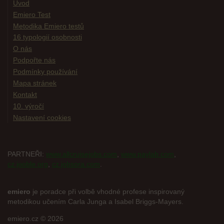
Úvod
Emiero Test
Metodika Emiero testů
16 typologií osobnosti
O nás
Podpořte nás
Podmínky používání
Mapa stránek
Kontakt
10. výročí
Nastavení cookies
PARTNEŘI:
www.allcruisejobs.com
,
www.paylab.com
,
cz.jooble.org
,
cz.jobsora.com
.
emiero
je poradce při volbě vhodné profese inspirovaný
metodikou učením Carla Junga a Isabel Briggs-Mayers.
emiero.cz © 2026