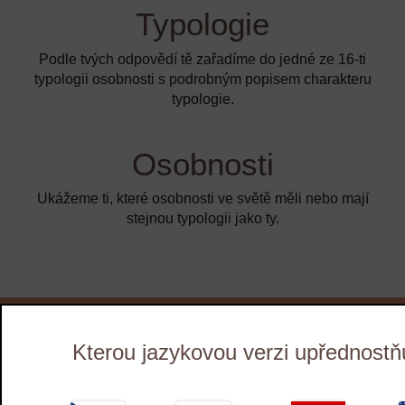
Typologie
Podle tvých odpovědí tě zařadíme do jedné ze 16-ti
typologii osobnosti s podrobným popisem charakteru
typologie.
Osobnosti
Ukážeme ti, které osobnosti ve světě měli nebo mají
stejnou typologii jako ty.
126 039
Za poslední rok již
lidí díky Emiero
Kterou jazykovou verzi upřednostň
testům zjistilo, v jaké práci budou spokojení.