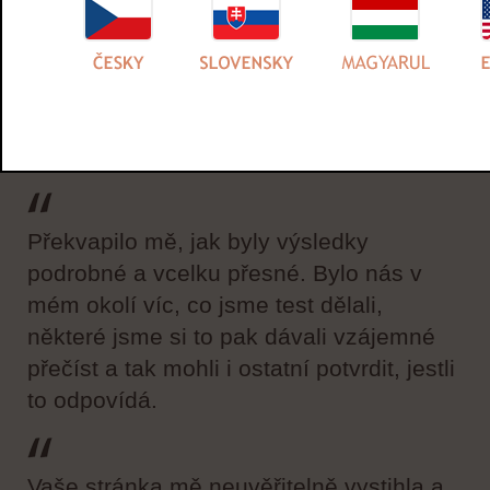
Je výborné si jednou za čas test udělat,
člověk se o sobě něco dozví.
Charakteristika velmi pěkně sedí. Vyplatí
se udělat si delší test.
Překvapilo mě, jak byly výsledky
podrobné a vcelku přesné. Bylo nás v
mém okolí víc, co jsme test dělali,
některé jsme si to pak dávali vzájemné
přečíst a tak mohli i ostatní potvrdit, jestli
to odpovídá.
Vaše stránka mě neuvěřitelně vystihla a