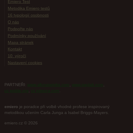
Emiero Test
Metodika Emiero testů
16 typologií osobnosti
O nás
Podpořte nás
Podmínky používání
Mapa stránek
Kontakt
10. výročí
Nastavení cookies
PARTNEŘI:
www.allcruisejobs.com
,
www.paylab.com
,
cz.jooble.org
,
cz.jobsora.com
.
emiero
je poradce při volbě vhodné profese inspirovaný
metodikou učením Carla Junga a Isabel Briggs-Mayers.
emiero.cz © 2026