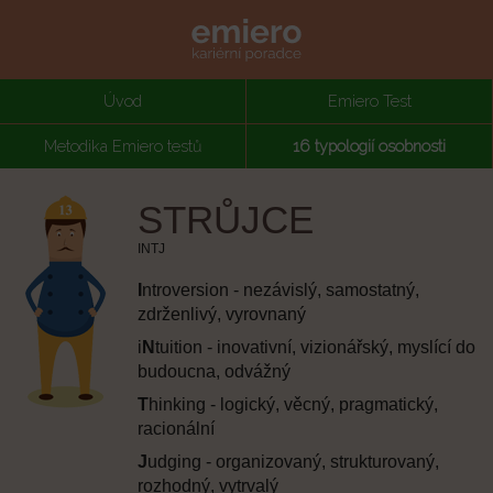
Úvod
Emiero Test
Metodika Emiero testů
16 typologií osobnosti
STRŮJCE
INTJ
I
ntroversion - nezávislý, samostatný,
zdrženlivý, vyrovnaný
i
N
tuition - inovativní, vizionářský, myslící do
budoucna, odvážný
T
hinking - logický, věcný, pragmatický,
racionální
J
udging - organizovaný, strukturovaný,
rozhodný, vytrvalý