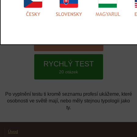
Emiero test osobnosti ti to prozradí. Čím delší test si
uděláš, tím přesnější odpověď dostaneš.
PŘESNÝ TEST
60 otázek
RYCHLÝ TEST
20 otázek
Po vyplnění testu ti kromě seznamu profesí ukážeme, které
osobnosti ve světě mají, nebo měly stejnou typologii jako
ty.
Úvod