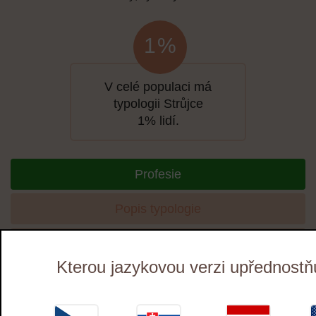
1 %
V celé populaci má
typologii Strůjce
1% lidí.
Profesie
Popis typologie
Známé osobnosti
Kterou jazykovou verzi upřednostň
Na jakou práci se hodíš?